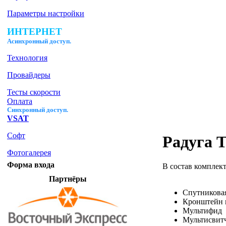
Параметры настройки
ИНТЕРНЕТ
Ас
инхронный доступ.
Технология
Провайдеры
Тесты скорости
Оплата
Синхронный доступ.
VSAT
Софт
Радуга 
Фотогалерея
Форма входа
В состав комплект
Партнёры
Спутниковая
Кронштейн 
Мультифид
Мультисвит