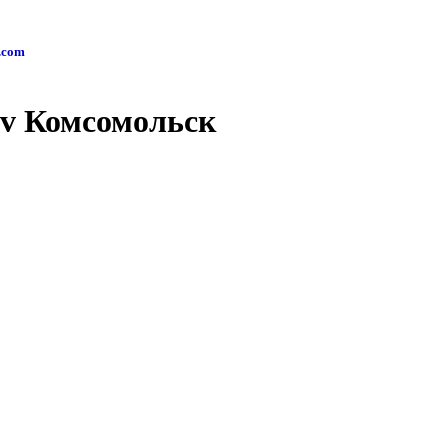
1
.com
tv Комсомольск