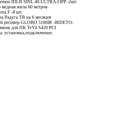
Lemon IDLB SINL 40-ULTRA-OPP -2шт.
 медная жила 60 метров
па F -8 шт.
па Радуга ТВ на 6 месяцев
й ресивер GLOBO 5100IR -IRDETO-
ник для ПК TeVii S420 PCI
: установка,подключение.