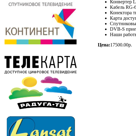
Конвертер 
Кабель RG-6
Конектора ти
Карта досту
Спутниковы
DVB-S прием
Наши работы
Цена:
17500.00р.