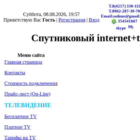
Т.8(4217)
330-11
Т.8962-287-39-70
Суббота, 08.08.2026, 19:57
Email:satkms@gmail
Приветствую Вас
Гость
|
Регистрация
|
Вход
354541667
skype
Спутниковый internet+
Меню сайта
Главная страница
Контакты
Стоимость подключени
я
Прайс-лист (On-Line)
ТЕЛЕВИДЕНИЕ
Бесплатное TV
Платное TV
Тарифы на TV