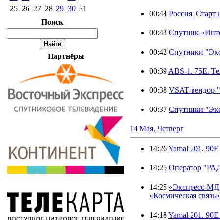
25
26
27
28
29
30
31
00:44
Россия: Старт
Поиск
00:43
Спутник «Инте
00:42
Спутники "Эк
Партнёры
00:39
ABS-1. 75E. Т
00:38
VSAT-вендор "
00:37
Спутники "Эк
14 Мая, Четверг
14:26
Yamal 201. 90E
14:25
Оператор "РА
14:25
«Экспресс-МД1
«Космическая связь»
14:18
Yamal 201. 90E