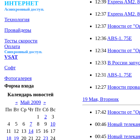
12:39
Express AM2. 
ИНТЕРНЕТ
Ас
инхронный доступ.
12:37
Express AM2. 
Технология
12:37
Новости от "О
Провайдеры
12:36
ABS-1. 75E
Тесты скорости
Оплата
12:34
Новости от "О
Синхронный доступ.
VSAT
12:33
В России запу
Софт
12:31
ABS-1. 75E
Фотогалерея
Форма входа
12:27
Новости прова
Календарь новостей
19 Мая, Вторник
«
Май 2009
»
Пн
Вт
Ср
Чт
Пт
Сб
Вс
17:42
Новости от "О
1
2
3
4
5
6
7
8
9
10
00:46
Новый телекан
11
12
13
14
15
16
17
00:45
Новый телекан
18
19
20
21
22
23
24